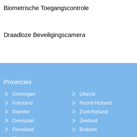
Biometrische Toegangscontrole
Draadloze Beveiligingscamera
Provincies
Groningen
Utrecht
Friesland
Noord-Holland
Drenthe
Zuid-Holland
Overijssel
Zeeland
Flevoland
Brabant